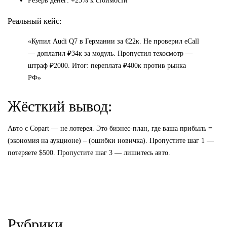
Резерв денег: +25% к стоимости
Реальный кейс:
«Купил Audi Q7 в Германии за €22к. Не проверил eCall
— доплатил ₽34к за модуль. Пропустил техосмотр —
штраф ₽2000. Итог: переплата ₽400к против рынка
РФ»
Жёсткий вывод:
Авто с Copart — не лотерея. Это бизнес-план, где ваша прибыль =
(экономия на аукционе) – (ошибки новичка). Пропустите шаг 1 —
потеряете $500. Пропустите шаг 3 — лишитесь авто.
Рубрики