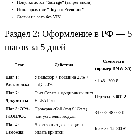
Покупка лотов
“Salvage”
(запрет ввоза)
Игнорирование
“Buyer’s Premium”
Ставки на авто
без VIN
Раздел 2: Оформление в РФ — 5
шагов за 5 дней
Стоимость
Этап
Действия
(пример BMW X5)
Шаг 1:
Утильсбор + пошлина 25% +
~1 431 200 ₽
Растаможка
НДС 20%
Шаг 2:
Счет Copart + аукционный лист
Перевод: 5 000 ₽
Документы
+ EPA Form
Шаг 3: ЭРА-
Проверка eCall (код S1CAA)
34 000–48 000 ₽
ГЛОНАСС
или установка модуля
Шаг 4:
Электронная декларация +
Брокер: 15 000 ₽
Таможня
оплата криптой