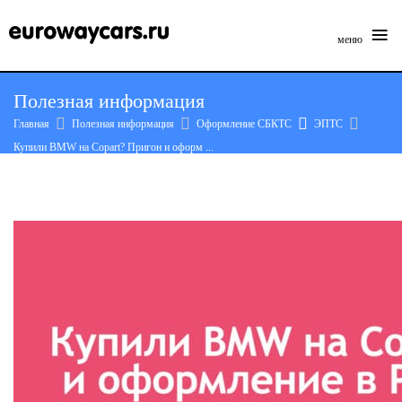
≡
меню
Skip
Полезная информация
to
Главная
Полезная информация
Оформление СБКТС
ЭПТС
content
Купили BMW на Copart? Пригон и оформ ...