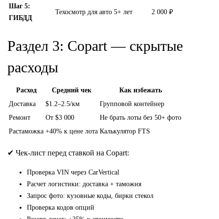
Шаг 5:
Техосмотр для авто 5+ лет
2 000 ₽
ГИБДД
Раздел 3: Copart — скрытые
расходы
Расход
Средний чек
Как избежать
Доставка
$1.2–2.5/км
Групповой контейнер
Ремонт
От $3 000
Не брать лоты без 50+ фото
Растаможка
+40% к цене лота
Калькулятор FTS
✔ Чек-лист перед ставкой на Copart:
Проверка VIN через CarVertical
Расчет логистики: доставка + таможня
Запрос фото: кузовные коды, бирки стекол
Проверка кодов опций