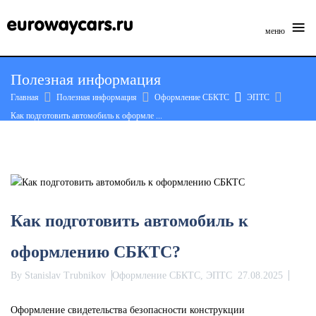
≡
меню
Skip
Полезная информация
to
Главная
Полезная информация
Оформление СБКТС
ЭПТС
content
Как подготовить автомобиль к оформле ...
Как подготовить автомобиль к
оформлению СБКТС?
By
Stanislav Trubnikov
Оформление СБКТС, ЭПТС
27.08.2025
Оформление свидетельства безопасности конструкции