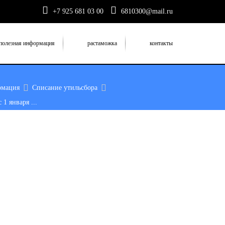
+7 925 681 03 00
6810300@mail.ru
полезная информация
растаможка
контакты
рмация
Списание утильсбора
 1 января ...