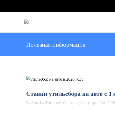
Skip
to
Полезная информация
content
Ставки утильсбора на авто с 1 
By
Stanislav Trubnikov
Списание утильсбора
01.01.2026