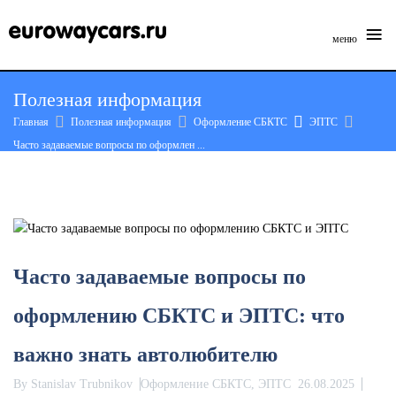
≡
меню
Skip
Полезная информация
to
Главная
Полезная информация
Оформление СБКТС
ЭПТС
content
Часто задаваемые вопросы по оформлен ...
Часто задаваемые вопросы по
оформлению СБКТС и ЭПТС: что
важно знать автолюбителю
By
Stanislav Trubnikov
Оформление СБКТС, ЭПТС
26.08.2025