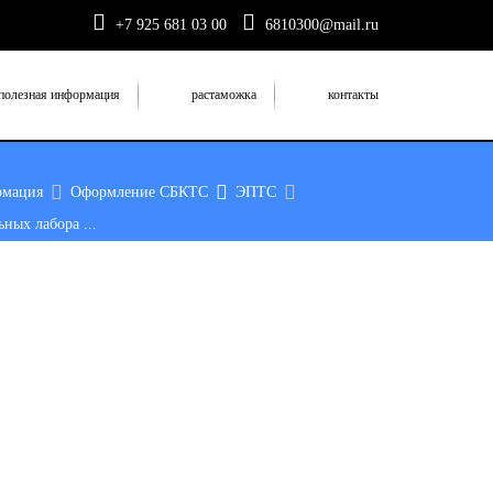
+7 925 681 03 00
6810300@mail.ru
полезная информация
растаможка
контакты
рмация
Оформление СБКТС
ЭПТС
ных лабора ...