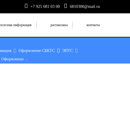
+7 925 681 03 00
6810300@mail.ru
полезная информация
растаможка
контакты
рмация
Оформление СБКТС
ЭПТС
 Оформление ...