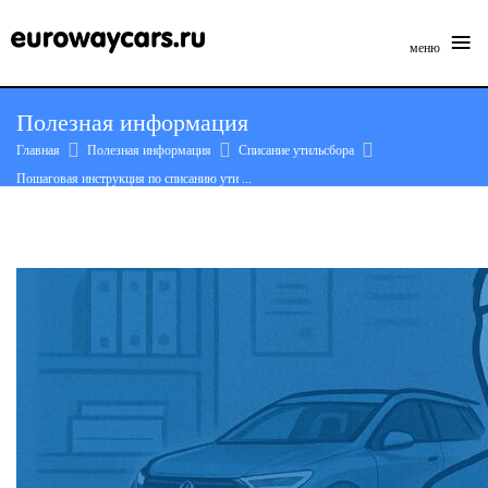
≡
меню
Skip
Полезная информация
to
Главная
Полезная информация
Списание утильсбора
content
Пошаговая инструкция по списанию ути ...