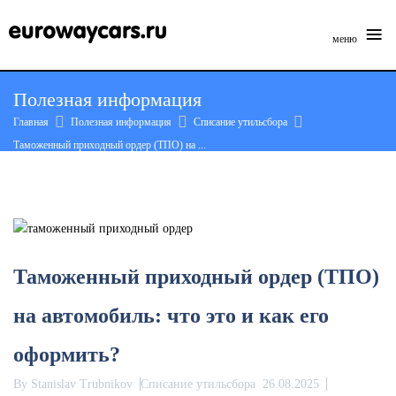
≡
меню
Skip
Полезная информация
to
Главная
Полезная информация
Списание утильсбора
content
Таможенный приходный ордер (ТПО) на ...
Таможенный приходный ордер (ТПО)
на автомобиль: что это и как его
оформить?
By
Stanislav Trubnikov
Списание утильсбора
26.08.2025