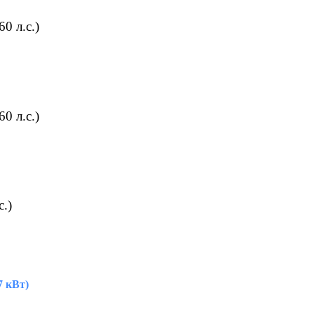
0 л.с.)
0 л.с.)
с.)
7 кВт)