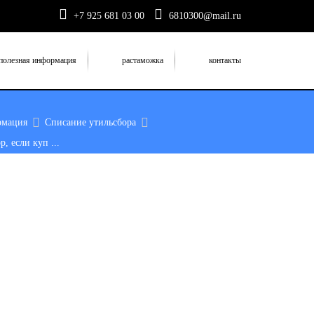
+7 925 681 03 00
6810300@mail.ru
полезная информация
растаможка
контакты
рмация
Списание утильсбора
, если куп ...