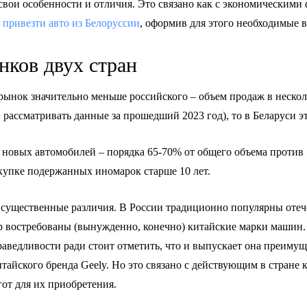
ои особенности и отличия. Это связано как с экономическими 
ь
привезти авто из Белоруссии
, оформив для этого необходимые 
ков двух стран
орынок значительно меньше российского – объем продаж в нескол
рассматривать данные за прошедший 2023 год), то в Беларуси эт
новых автомобилей – порядка 65-70% от общего объема против 50
купке подержанных иномарок старше 10 лет.
ть существенные различия. В России традиционно популярны оте
ор востребованы (вынужденно, конечно) китайские марки машин.
аведливости ради стоит отметить, что и выпускает она преиму
итайского бренда Geely. Но это связано с действующим в стран
от для их приобретения.