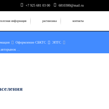
+7 925 681 03 00
6810300@mail.ru
полезная информация
растаможка
контакты
рмация
Оформление СБКТС
ЭПТС
авторынок ...
аселения