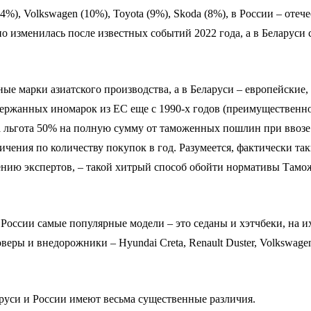
14%), Volkswagen (10%), Toyota (9%), Skoda (8%), в России – от
о изменилась после известных событий 2022 года, а в Беларуси 
е марки азиатского производства, а в Беларуси – европейские, 
одержанных иномарок из ЕС еще с 1990-х годов (преимущественн
а льгота 50% на полную сумму от таможенных пошлин при ввозе
ичения по количеству покупок в год. Разумеется, фактически та
мнению экспертов, – такой хитрый способ обойти нормативы Там
 России самые популярные модели – это седаны и хэтчбеки, на 
еры и внедорожники – Hyundai Creta, Renault Duster, Volkswage
аруси и России имеют весьма существенные различия.