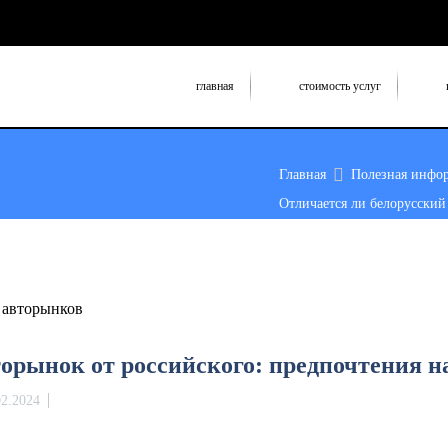
главная
стоимость услуг
Главная
Полезная инфо
Отличается ли белорусский 
торынок от российского: предпочтения н
02.2024