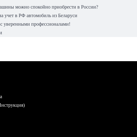
машины можно спокойно приобрести в России?
а учет в РФ автомобиль из Беларуси
 с уверенными профессионалами!
и
а
Инструкция)