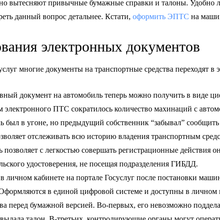
но вытесняют привычные бумажные справки и талоны. Удобно л
еть данный вопрос детальнее. Кстати,
оформить ЭПТС
на машин
вания электронных документов
услуг многие документы на транспортные средства переходят в 
вный документ на автомобиль теперь можно получить в виде циф
 электронного ПТС сократилось количество махинаций с автом
ль был в угоне, но предыдущий собственник “забывал” сообщить
зволяет отслеживать всю историю владения транспортным сред
 позволяет с легкостью совершать регистрационные действия он
льского удостоверения, не посещая подразделения ГИБДД.
в личном кабинете на портале Госуслуг после постановки машин
. Оформляются в единой цифровой системе и доступны в личном 
а перед бумажной версией. Во-первых, его невозможно поддела
ая выдала талон. В-третьих, контролирующие органы могут опера