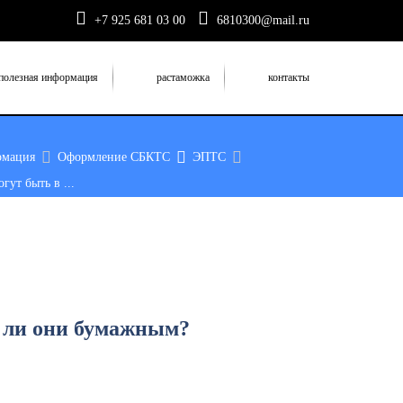
+7 925 681 03 00
6810300@mail.ru
полезная информация
растаможка
контакты
рмация
Оформление СБКТС
ЭПТС
гут быть в ...
ы ли они бумажным?