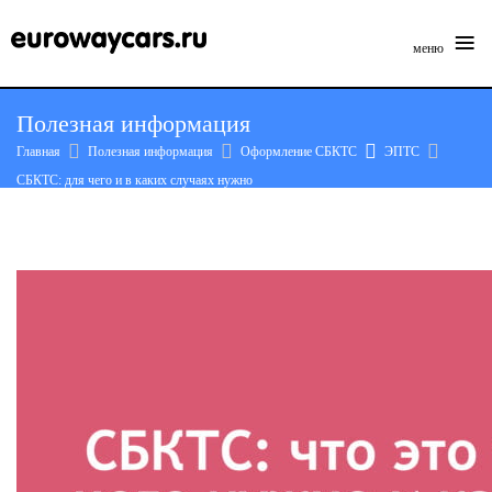
≡
меню
Skip
Полезная информация
to
Главная
Полезная информация
Оформление СБКТС
ЭПТС
content
СБКТС: для чего и в каких случаях нужно