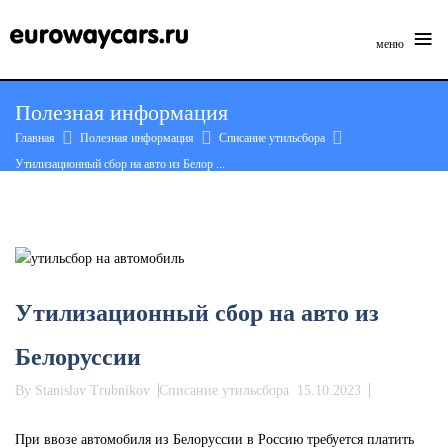
≡
меню
Skip
Полезная информация
to
Главная
Полезная информация
Списание утильсбора
content
Утилизационный сбор на авто из Белор ...
Утилизационный сбор на авто из
Белоруссии
By
Stanislav Trubnikov
Списание утильсбора
15.10.2023
При ввозе автомобиля из Белоруссии в Россию требуется платить