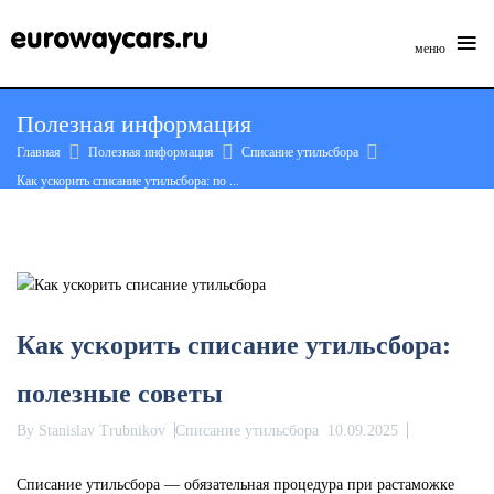
≡
меню
Skip
Полезная информация
to
Главная
Полезная информация
Списание утильсбора
content
Как ускорить списание утильсбора: по ...
Как ускорить списание утильсбора:
полезные советы
By
Stanislav Trubnikov
Списание утильсбора
10.09.2025
Списание утильсбора — обязательная процедура при растаможке